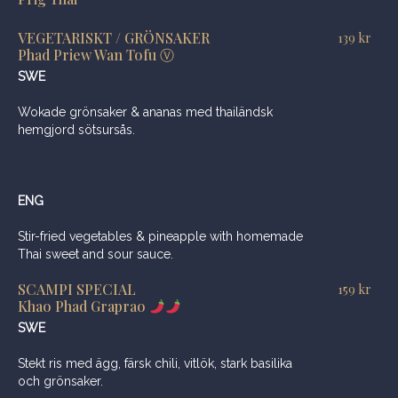
VEGETARISKT / GRÖNSAKER
139
kr
Phad Priew Wan Tofu Ⓥ
SWE
Wokade grönsaker & ananas med thailändsk
hemgjord sötsursås.
ENG
Stir-fried vegetables & pineapple with homemade
Thai sweet and sour sauce.
SCAMPI SPECIAL
159
kr
Khao Phad Graprao
SWE
Stekt ris med ägg, färsk chili, vitlök, stark basilika
och grönsaker.