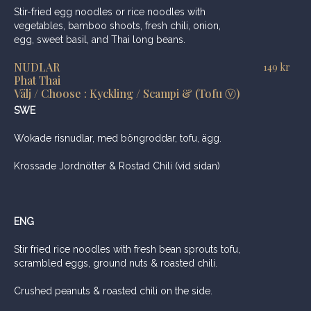
Stir-fried egg noodles or rice noodles with
vegetables, bamboo shoots, fresh chili, onion,
egg, sweet basil, and Thai long beans.
NUDLAR
149
kr
Phat Thai
Välj / Choose : Kyckling / Scampi & (Tofu Ⓥ)
SWE
Wokade risnudlar, med böngroddar, tofu, ägg.
Krossade Jordnötter & Rostad Chili (vid sidan)
ENG
Stir fried rice noodles with fresh bean sprouts tofu,
scrambled eggs, ground nuts & roasted chili.
Crushed peanuts & roasted chili on the side.