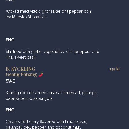
Wokad med vitlök, grönsaker chilipeppar och
thailändsk söt basilika.
ENG
Stir-fried with garlic, vegetables, chili peppers, and
Thai sweet basil.
B. KYCKLING
139
kr
Geang Panang
SWE
Krämig rödcurry med smak av limeblad, galanga,
paprika och koskosmjölk.
ENG
Creamy red curry flavored with lime leaves,
galangal, bell pepper, and coconut milk.