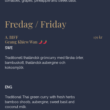
tomatoes, grapes, pineapple and sweet basil.
Fredag / Friday
A. BIFF
139
kr
Geang Khiew Wan
SWE
Traditionell thailändsk gröncurry med färska örter,
bambuskott, thailändsk aubergine och
kokosmjölk.
ENG
Traditional Thai green curry with fresh herbs
bamboo shoots, aubergine, sweet basil and
coconut milk.