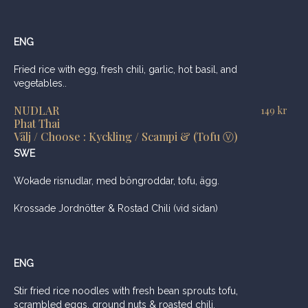
ENG
Fried rice with egg, fresh chili, garlic, hot basil, and
vegetables..
NUDLAR
149
kr
Phat Thai
Välj / Choose : Kyckling / Scampi & (Tofu Ⓥ)
SWE
Wokade risnudlar, med böngroddar, tofu, ägg.
Krossade Jordnötter & Rostad Chili (vid sidan)
ENG
Stir fried rice noodles with fresh bean sprouts tofu,
scrambled eggs, ground nuts & roasted chili.