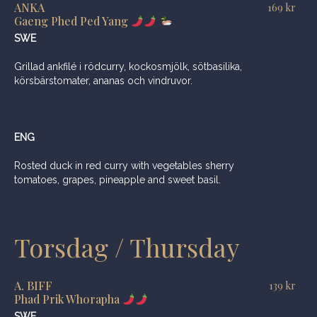
ANKA
169
kr
Gaeng Phed Ped Yang
SWE
Grillad ankfilé i rödcurry, kockosmjölk, sötbasilika,
körsbärstomater, ananas och vindruvor.
ENG
Rosted duck in red curry with vegetables sherry
tomatoes, grapes, pineapple and sweet basil.
Torsdag / Thursday
A. BIFF
139
kr
Phad Prik Whorapha
SWE