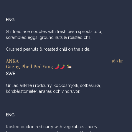
ENG
Stir fried rice noodles with fresh bean sprouts tofu,
scrambled eggs, ground nuts & roasted chili.
Crushed peanuts & roasted chili on the side.
ANKA
169
kr
Gaeng Phed Ped Yang
SWE
Grillad ankfilé i rödcurry, kockosmjölk, sötbasilika,
körsbärstomater, ananas och vindruvor.
ENG
Rosted duck in red curry with vegetables sherry