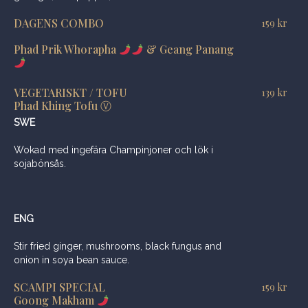
DAGENS COMBO
159
kr
Phad Prik Whorapha
& Geang Panang
VEGETARISKT / TOFU
139
kr
Phad Khing Tofu Ⓥ
SWE
Wokad med ingefära Champinjoner och lök i
sojabönsås.
ENG
Stir fried ginger, mushrooms, black fungus and
onion in soya bean sauce.
SCAMPI SPECIAL
159
kr
Goong Makham