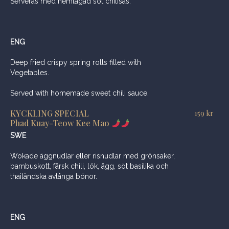
Serveras med hemlagad söt chilisås.
ENG
Deep fried crispy spring rolls filled with
Vegetables.
Served with homemade sweet chili sauce.
KYCKLING SPECIAL
159
kr
Phad Kuay-Teow Kee Mao
SWE
Wokade äggnudlar eller risnudlar med grönsaker,
bambuskott, färsk chili, lök, ägg, söt basilika och
thailändska avlånga bönor.
ENG