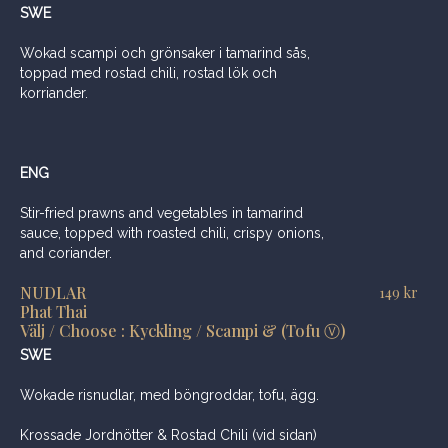
SWE
Wokad scampi och grönsaker i tamarind sås,
toppad med rostad chili, rostad lök och
korriander.
ENG
Stir-fried prawns and vegetables in tamarind
sauce, topped with roasted chili, crispy onions,
and coriander.
NUDLAR
149
kr
Phat Thai
Välj / Choose : Kyckling / Scampi & (Tofu Ⓥ)
SWE
Wokade risnudlar, med böngroddar, tofu, ägg.
Krossade Jordnötter & Rostad Chili (vid sidan)