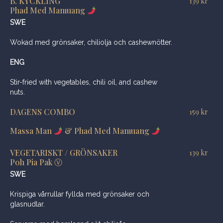
B. KYCKLING
139
kr
Phad Med Mamuang
SWE
Wokad med grönsaker, chiliolja och cashewnötter.
ENG
Stir-fried with vegetables, chili oil, and cashew
nuts.
DAGENS COMBO
159
kr
Massa Man
& Phad Med Mamuang
VEGETARISKT / GRÖNSAKER
139
kr
Poh Pia Pak Ⓥ
SWE
Krispiga vårrullar fyllda med grönsaker och
glasnudlar.